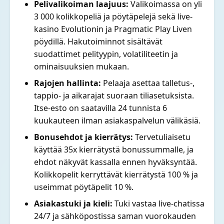
Pelivalikoiman laajuus:
Valikoimassa on yli
3 000 kolikkopeliä ja pöytäpelejä sekä live-
kasino Evolutionin ja Pragmatic Play Liven
pöydillä. Hakutoiminnot sisältävät
suodattimet pelityypin, volatiliteetin ja
ominaisuuksien mukaan.
Rajojen hallinta:
Pelaaja asettaa talletus-,
tappio- ja aikarajat suoraan tiliasetuksista.
Itse-esto on saatavilla 24 tunnista 6
kuukauteen ilman asiakaspalvelun välikäsiä.
Bonusehdot ja kierrätys:
Tervetuliaisetu
käyttää 35x kierrätystä bonussummalle, ja
ehdot näkyvät kassalla ennen hyväksyntää.
Kolikkopelit kerryttävät kierrätystä 100 % ja
useimmat pöytäpelit 10 %.
Asiakastuki ja kieli:
Tuki vastaa live-chatissa
24/7 ja sähköpostissa saman vuorokauden