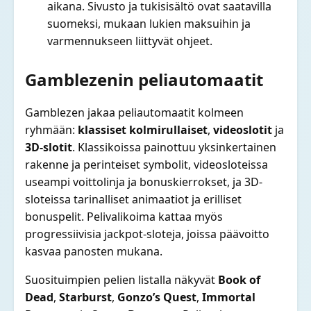
aikana. Sivusto ja tukisisältö ovat saatavilla
suomeksi, mukaan lukien maksuihin ja
varmennukseen liittyvät ohjeet.
Gamblezenin peliautomaatit
Gamblezen jakaa peliautomaatit kolmeen
ryhmään:
klassiset kolmirullaiset
,
videoslotit
ja
3D-slotit
. Klassikoissa painottuu yksinkertainen
rakenne ja perinteiset symbolit, videosloteissa
useampi voittolinja ja bonuskierrokset, ja 3D-
sloteissa tarinalliset animaatiot ja erilliset
bonuspelit. Pelivalikoima kattaa myös
progressiivisia jackpot-sloteja, joissa päävoitto
kasvaa panosten mukana.
Suosituimpien pelien listalla näkyvät
Book of
Dead
,
Starburst
,
Gonzo’s Quest
,
Immortal